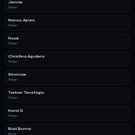
Jennie
Sänger
Nancy Ajram
Sänger
Rosé
Sänger
Christina Aguilera
Sänger
Stromae
Sänger
Tarkan Tevetoglu
Sänger
Karol G
Sänger
Bad Bunny
Musik