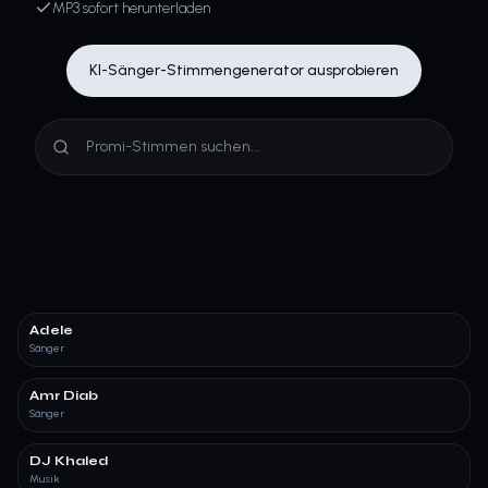
MP3 sofort herunterladen
KI-Sänger-Stimmengenerator ausprobieren
Adele
Sänger
Amr Diab
Sänger
DJ Khaled
Musik