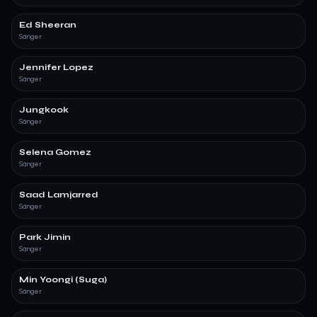
Ed Sheeran
Sänger
Jennifer Lopez
Sänger
Jungkook
Sänger
Selena Gomez
Sänger
Saad Lamjarred
Sänger
Park Jimin
Sänger
Min Yoongi (Suga)
Sänger