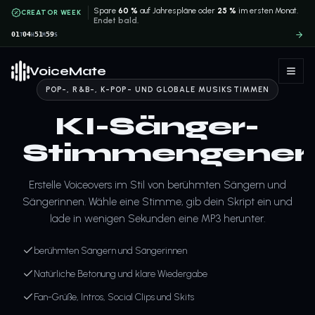
Spare
60 %
auf Jahrespläne oder
25 %
im ersten Monat.
CREATOR WEEK
Endet bald.
01
04
51
58
T
H
M
S
VoiceMate
POP-, R&B-, K-POP- UND GLOBALE MUSIKSTIMMEN
KI-Sänger-
Stimmengener
Erstelle Voiceovers im Stil von berühmten Sängern und
Sängerinnen. Wähle eine Stimme, gib dein Skript ein und
lade in wenigen Sekunden eine MP3 herunter.
berühmten Sängern und Sängerinnen
Natürliche Betonung und klare Wiedergabe
Fan-Grüße, Intros, Social Clips und Skits