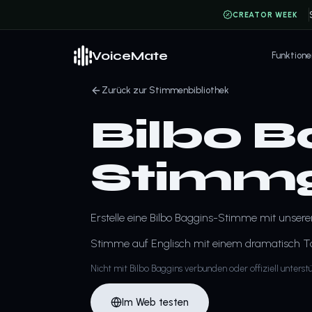
CREATOR WEEK
VoiceMate
Funktione
Zurück zur Stimmenbibliothek
Bilbo B
Stimmg
Erstelle eine Bilbo Baggins-Stimme mit unse
Stimme auf Englisch mit einem dramatisch Ton.
Nicht mit Bilbo Baggins verbunden oder offiziell unterstü
Im Web testen