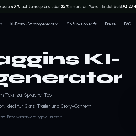
Spare
60 %
auf Jahrespläne oder
25 %
im ersten Monat.
Endet bald.
02
23
T
H
n
KI-Promi-Stimmgenerator
So funktioniert's
Preise
FAQ
aggins KI-
enerator
rem Text-zu-Sprache-Tool.
 Ideal für Skits, Trailer und Story-Content.
tzt. Bitte verantwortungsvoll nutzen.