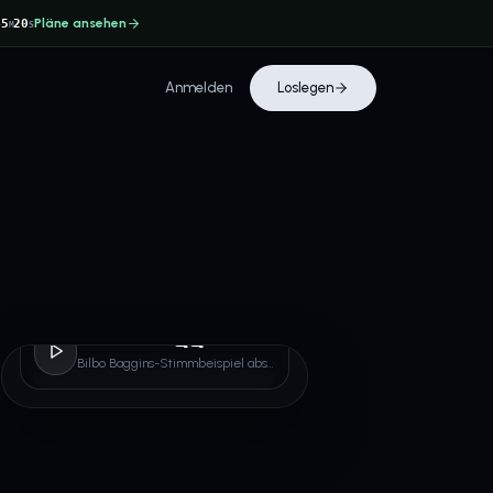
Pläne ansehen
45
19
M
S
Anmelden
Loslegen
Bilbo Baggins
Bilbo Baggins-Stimmbeispiel abspielen