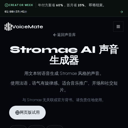
CREATOR WEEK
年付方案省
60%
，首月省
25%
。
即将结束。
01
08
37
41
天
时
分
秒
VoiceMate
返回声音库
Stromae AI 声音
生成器
用文本转语音生成 Stromae 风格的声音。
使用法语，语气有旋律感。适合音乐推广、开场和社交短
片。
与 Stromae 无关联或官方背书。请负责任地使用。
网页版试用