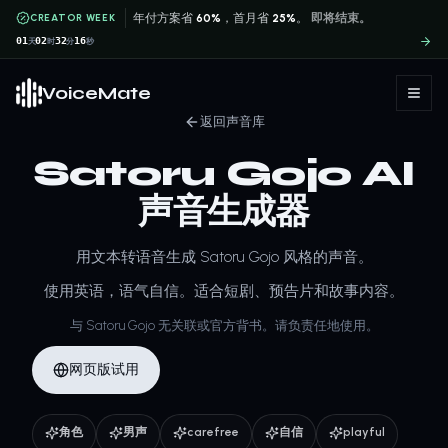
CREATOR WEEK
年付方案省
60%
，首月省
25%
。
即将结束。
01
02
32
16
天
时
分
秒
VoiceMate
返回声音库
Satoru Gojo AI
声音生成器
用文本转语音生成 Satoru Gojo 风格的声音。
使用英语，语气自信。适合短剧、预告片和故事内容。
与 Satoru Gojo 无关联或官方背书。请负责任地使用。
网页版试用
角色
男声
carefree
自信
playful