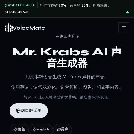
CREATOR WEEK
年付方案省
60%
，首月省
25%
。
即将结束。
04
00
54
24
天
时
分
秒
VoiceMate
返回声音库
Mr. Krabs AI 声
音生成器
用文本转语音生成 Mr. Krabs 风格的声音。
使用英语，语气戏剧化。适合短剧、预告片和故事内容。
与 Mr. Krabs 无关联或官方背书。请负责任地使用。
网页版试用
角色
english
男声