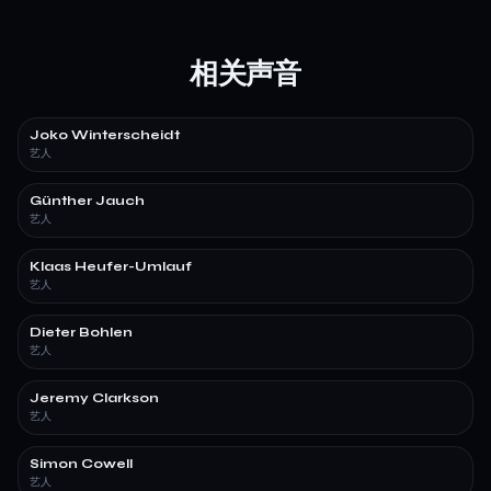
相关声音
Joko Winterscheidt
艺人
Günther Jauch
艺人
Klaas Heufer-Umlauf
艺人
Dieter Bohlen
艺人
Jeremy Clarkson
艺人
Simon Cowell
艺人