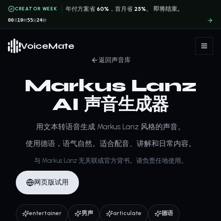
CREATOR WEEK
年付方案省
60%
，首月省
25%
。
即将结束。
00
19
55
24
天
时
分
秒
VoiceMate
返回声音库
Markus Lanz
AI 声音生成器
用文本转语音生成 Markus Lanz 风格的声音。
使用德语，语气自然。适合配音、讲解和日常内容。
与 Markus Lanz 无关联或官方背书。请负责任地使用。
网页版试用
entertainer
男声
articulate
德语