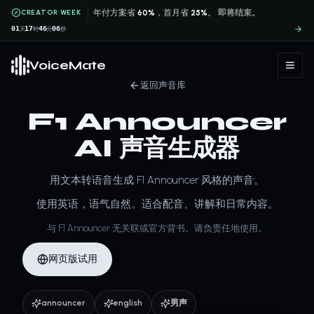
CREATOR WEEK
年付方案省
60%
，首月省
25%
。
即将结束。
01
17
46
06
天
时
分
秒
VoiceMate
返回声音库
F1 Announcer
AI 声音生成器
用文本转语音生成 F1 Announcer 风格的声音。
使用英语，语气自然。适合配音、讲解和日常内容。
与 F1 Announcer 无关联或官方背书。请负责任地使用。
网页版试用
announcer
english
男声