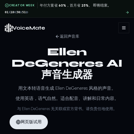
CREATOR WEEK
年付方案省
60%
，首月省
25%
。
即将结束。
01
18
30
51
天
时
分
秒
VoiceMate
返回声音库
Ellen
DeGeneres AI
声音生成器
用文本转语音生成 Ellen DeGeneres 风格的声音。
使用英语，语气自然。适合配音、讲解和日常内容。
与 Ellen DeGeneres 无关联或官方背书。请负责任地使用。
网页版试用