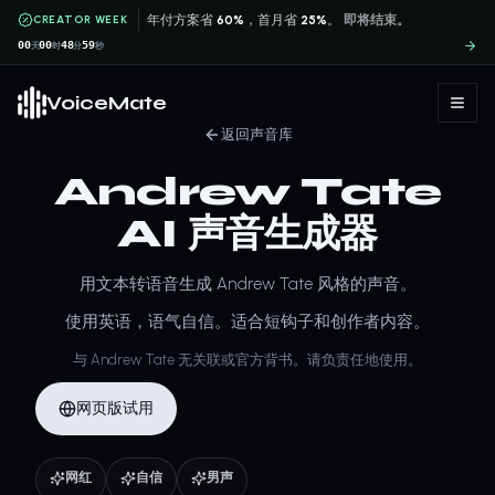
CREATOR WEEK
年付方案省
60%
，首月省
25%
。
即将结束。
00
00
48
59
天
时
分
秒
VoiceMate
返回声音库
Andrew Tate
AI 声音生成器
用文本转语音生成 Andrew Tate 风格的声音。
使用英语，语气自信。适合短钩子和创作者内容。
与 Andrew Tate 无关联或官方背书。请负责任地使用。
网页版试用
网红
自信
男声