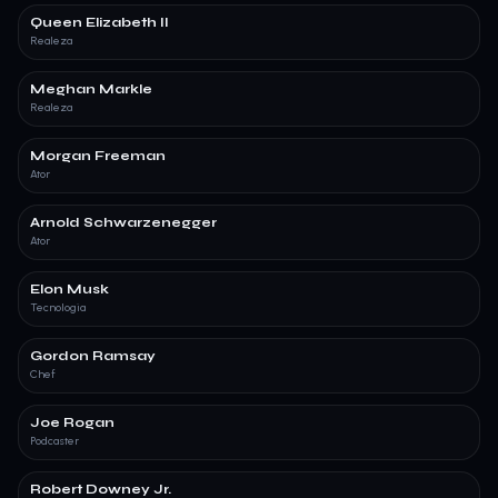
Queen Elizabeth II
Realeza
Meghan Markle
Realeza
Morgan Freeman
Ator
Arnold Schwarzenegger
Ator
Elon Musk
Tecnologia
Gordon Ramsay
Chef
Joe Rogan
Podcaster
Robert Downey Jr.