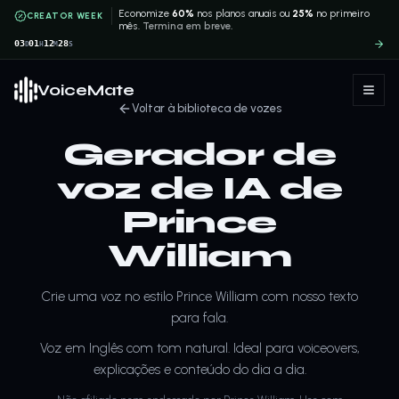
Economize
60%
nos planos anuais ou
25%
no primeiro
CREATOR WEEK
mês.
Termina em breve.
03
01
12
28
D
H
M
S
VoiceMate
Voltar à biblioteca de vozes
Gerador de
voz de IA de
Prince
William
Crie uma voz no estilo Prince William com nosso texto
para fala.
Voz em Inglês com tom natural. Ideal para voiceovers,
explicações e conteúdo do dia a dia.