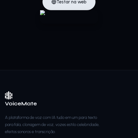
Testar na web
VoiceMate
A plataforma de voz com IA tudo em um para texto
para fala, clonagem de voz, vozes estilo celebridade,
efeitos sonoros e transcrição.