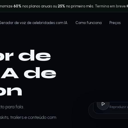
onomize
60%
nos planos anuais ou
25%
no primeiro mês.
Termina em breve.
Gerador de voz de celebridades com IA
Como funciona
Preços
r de
IA de
on
Plank
to para fala.
Reproduzir 
kits, trailers e conteúdo com