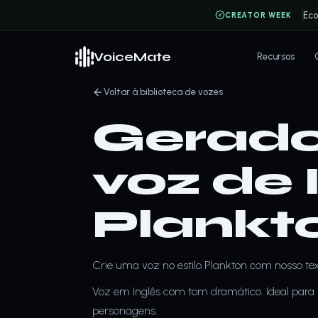
Ec
CREATOR WEEK
VoiceMate
Recursos
Voltar à biblioteca de vozes
Gerado
voz de 
Plankt
Crie uma voz no estilo Plankton com nosso tex
Voz em Inglês com tom dramático. Ideal para s
personagens.