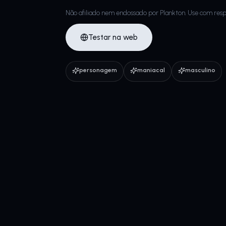
Não afiliado nem endossado por Plankton. Use com resp
Testar na web
personagem
maniacal
masculino