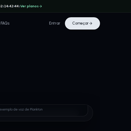
Ver planos
02
14
42
44
D
H
M
S
FAQs
Entrar
Começar
ton
exemplo de voz de Plankton