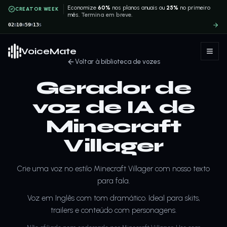
Economize
60%
nos planos anuais ou
25%
no primeiro
CREATOR WEEK
mês.
Termina em breve.
02
10
59
13
D
H
M
S
VoiceMate
Voltar à biblioteca de vozes
Gerador de
voz de IA de
Minecraft
Villager
Crie uma voz no estilo Minecraft Villager com nosso texto
para fala.
Voz em Inglês com tom dramático. Ideal para skits,
trailers e conteúdo com personagens.