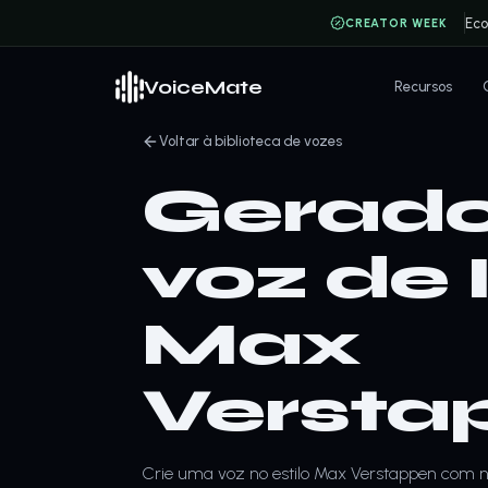
Ec
CREATOR WEEK
VoiceMate
Recursos
Voltar à biblioteca de vozes
Gerado
voz de 
Max
Versta
Crie uma voz no estilo Max Verstappen com no