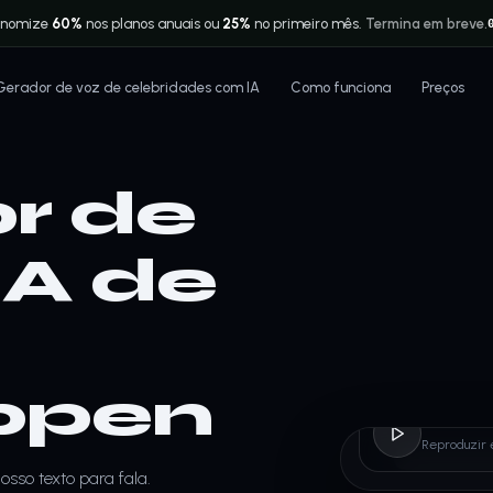
onomize
60%
nos planos anuais ou
25%
no primeiro mês.
Termina em breve.
Gerador de voz de celebridades com IA
Como funciona
Preços
r de
IA de
ppen
Max 
Reproduzir 
sso texto para fala.