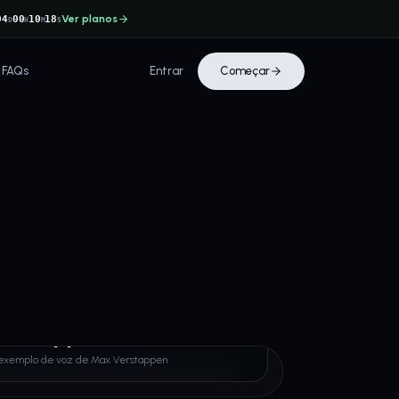
Ver planos
04
00
10
18
D
H
M
S
FAQs
Entrar
Começar
Verstappen
exemplo de voz de Max Verstappen