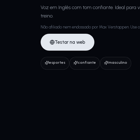
Voz em Inglês com tom confiante. Ideal para 
treino.
Não afiliado nem endossado por Max Verstappen. Use c
Testar na web
esportes
confiante
masculino