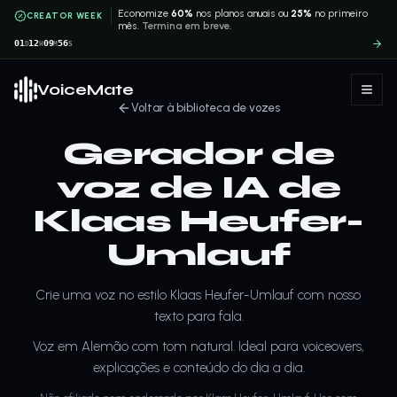
Economize
60%
nos planos anuais ou
25%
no primeiro
CREATOR WEEK
mês.
Termina em breve.
01
12
09
56
D
H
M
S
VoiceMate
Voltar à biblioteca de vozes
Gerador de
voz de IA de
Klaas Heufer-
Umlauf
Crie uma voz no estilo Klaas Heufer-Umlauf com nosso
texto para fala.
Voz em Alemão com tom natural. Ideal para voiceovers,
explicações e conteúdo do dia a dia.