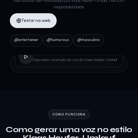
Não afiliado nem endossado por Klaas Heufer-Umlauf. Use com
responsabilidade.
Testar na web
entertainer
humorous
masculino
Klaas Heufer-Umlauf
Reproduzir exemplo de voz de Klaas Heufer-Umlauf
COMO FUNCIONA
Como gerar uma voz no estilo
Klaas Heufer-Umlauf