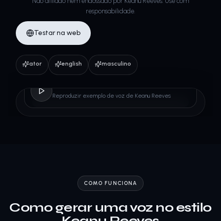
Não afiliado nem endossado por Keanu Reeves. Use com
responsabilidade.
Testar na web
ator
english
masculino
Keanu Reeves
Reproduzir exemplo de voz de Keanu Reeves
COMO FUNCIONA
Como gerar uma voz no estilo
Keanu Reeves