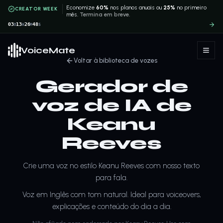
Economize
60%
nos planos anuais ou
25%
no primeiro
CREATOR WEEK
mês.
Termina em breve.
03
13
26
48
D
H
M
S
VoiceMate
Voltar à biblioteca de vozes
Gerador de
voz de IA de
Keanu
Reeves
Crie uma voz no estilo Keanu Reeves com nosso texto
para fala.
Voz em Inglês com tom natural. Ideal para voiceovers,
explicações e conteúdo do dia a dia.