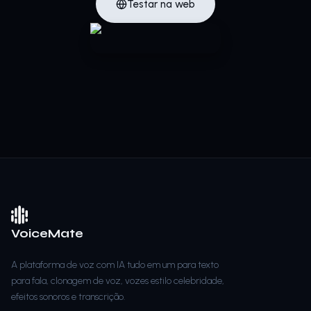
Testar na web
VoiceMate
A plataforma de voz com IA tudo em um para texto
para fala, clonagem de voz, vozes estilo celebridade,
efeitos sonoros e transcrição.