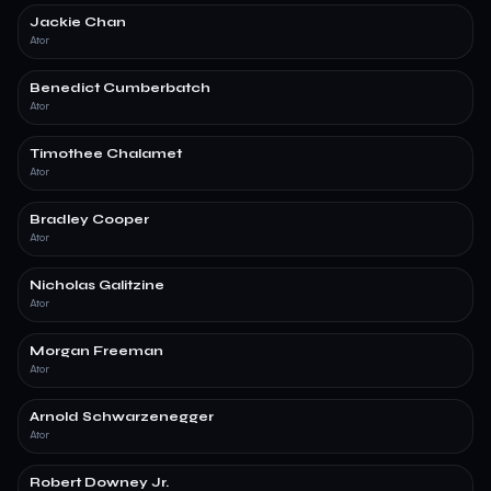
Jackie Chan
Ator
Benedict Cumberbatch
Ator
Timothee Chalamet
Ator
Bradley Cooper
Ator
Nicholas Galitzine
Ator
Morgan Freeman
Ator
Arnold Schwarzenegger
Ator
Robert Downey Jr.