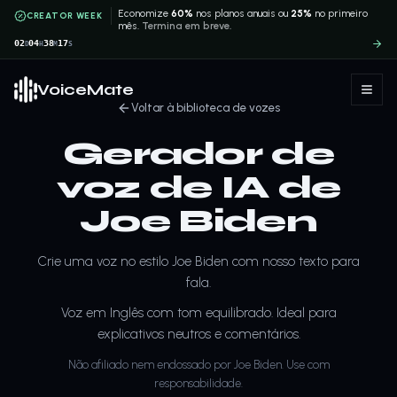
Economize
60%
nos planos anuais ou
25%
no primeiro
CREATOR WEEK
mês.
Termina em breve.
02
04
38
17
D
H
M
S
VoiceMate
Voltar à biblioteca de vozes
Gerador de
voz de IA de
Joe Biden
Crie uma voz no estilo Joe Biden com nosso texto para
fala.
Voz em Inglês com tom equilibrado. Ideal para
explicativos neutros e comentários.
Não afiliado nem endossado por Joe Biden. Use com
responsabilidade.