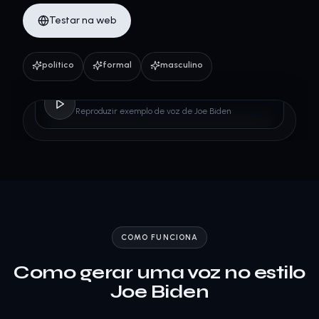
Testar na web
político
formal
masculino
Joe Biden
Reproduzir exemplo de voz de Joe Biden
COMO FUNCIONA
Como gerar uma voz no estilo
Joe Biden