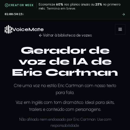
Economize
60%
nos planos anuais ou
25%
no primeiro
CREATOR WEEK
mês.
Termina em breve.
01
00
54
15
D
H
M
S
VoiceMate
Voltar à biblioteca de vozes
Gerador de
voz de IA de
Eric Cartman
Crie uma voz no estilo Eric Cartman com nosso texto
para fala.
Voz em Inglês com tom dramático. Ideal para skits,
trailers e conteúdo com personagens.
Não afiliado nem endossado por Eric Cartman. Use com
responsabilidade.