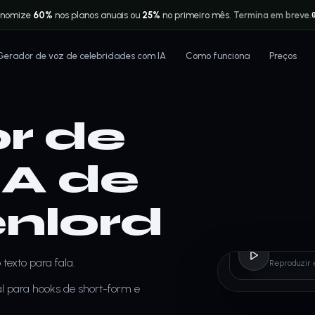
onomize
60%
nos planos anuais ou
25%
no primeiro mês.
Termina em breve.
Gerador de voz de celebridades com IA
Como funciona
Preços
r de
IA de
nlord
Drach
texto para fala.
Reproduzir 
 para hooks de short-form e