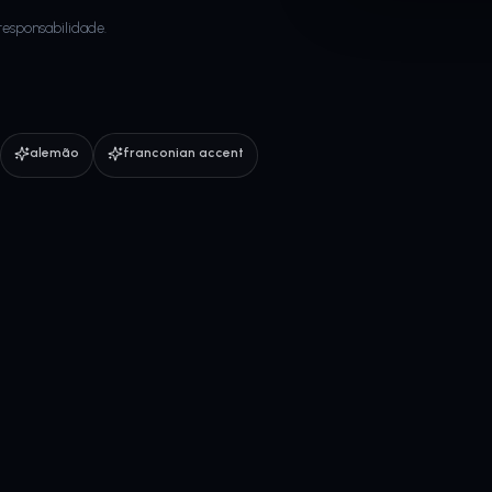
responsabilidade.
alemão
franconian accent