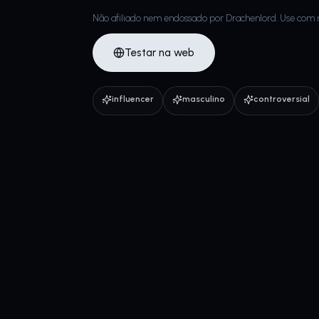
Não afiliado nem endossado por Drachenlord. Use com 
Testar na web
influencer
masculino
controversial