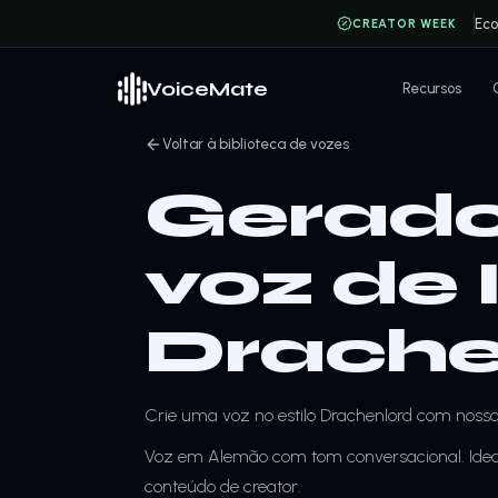
Ec
CREATOR WEEK
VoiceMate
Recursos
Voltar à biblioteca de vozes
Gerado
voz de 
Drache
Crie uma voz no estilo Drachenlord com nosso 
Voz em Alemão com tom conversacional. Ideal
conteúdo de creator.