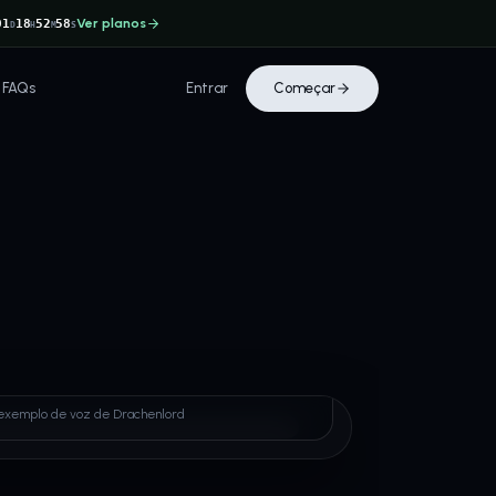
Ver planos
01
18
52
57
D
H
M
S
FAQs
Entrar
Começar
enlord
exemplo de voz de Drachenlord