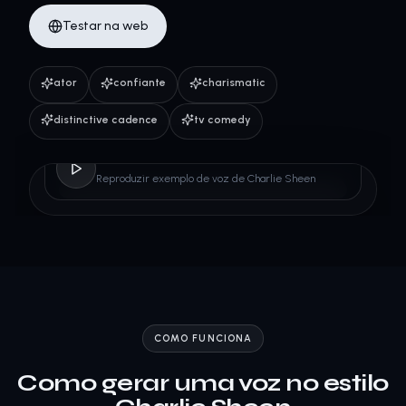
Testar na web
ator
confiante
charismatic
distinctive cadence
tv comedy
Charlie Sheen
Reproduzir exemplo de voz de Charlie Sheen
COMO FUNCIONA
Como gerar uma voz no estilo