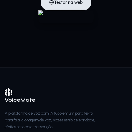
Testar na web
VoiceMate
A plataforma de voz com IA tudo em um para texto
para fala, clonagem de voz, vozes estilo celebridade,
efeitos sonoros e transcrição.