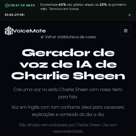
Economize
60%
nos planos anuais ou
25%
no primeiro
CREATOR WEEK
mês.
Termina em breve.
01
01
27
49
D
H
M
S
VoiceMate
Voltar à biblioteca de vozes
Gerador de
voz de IA de
Charlie Sheen
Crie uma voz no estilo Charlie Sheen com nosso texto
para fala.
Voz em Inglês com tom confiante. Ideal para voiceovers,
explicações e conteúdo do dia a dia.
Não afiliado nem endossado por Charlie Sheen. Use com
responsabilidade.