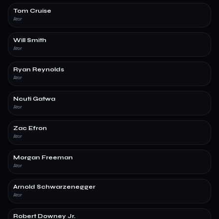
Tom Cruise
Ator
Will Smith
Ator
Ryan Reynolds
Ator
Ncuti Gatwa
Ator
Zac Efron
Ator
Morgan Freeman
Ator
Arnold Schwarzenegger
Ator
Robert Downey Jr.