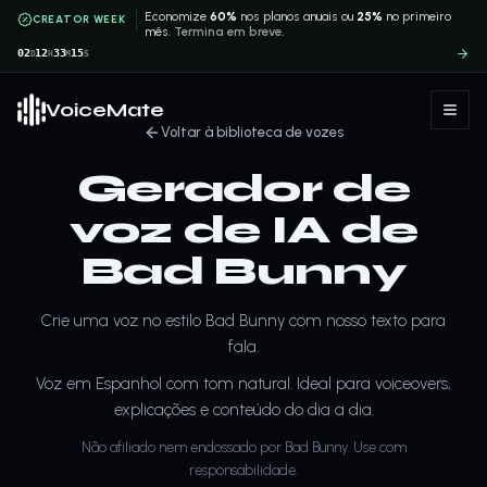
Economize
60%
nos planos anuais ou
25%
no primeiro
CREATOR WEEK
mês.
Termina em breve.
02
12
33
15
D
H
M
S
VoiceMate
Voltar à biblioteca de vozes
Gerador de
voz de IA de
Bad Bunny
Crie uma voz no estilo Bad Bunny com nosso texto para
fala.
Voz em Espanhol com tom natural. Ideal para voiceovers,
explicações e conteúdo do dia a dia.
Não afiliado nem endossado por Bad Bunny. Use com
responsabilidade.