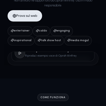
Non affiliato né supportato da Oprah Winfrey. Usa in modo
responsabile.
Prova sul web
entertainer
caldo
engaging
inspirational
talk show host
media mogul
Oprah Winfrey
Riproduci esempio voce di Oprah Winfrey
COME FUNZIONA