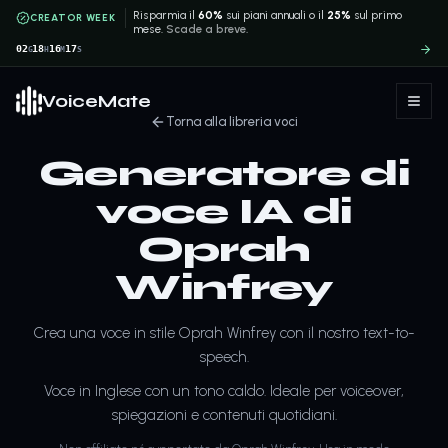
Risparmia il
60%
sui piani annuali o il
25%
sul primo
CREATOR WEEK
mese.
Scade a breve.
02
18
16
16
G
H
M
S
VoiceMate
Torna alla libreria voci
Generatore di
voce IA di
Oprah
Winfrey
Crea una voce in stile Oprah Winfrey con il nostro text-to-
speech.
Voce in Inglese con un tono caldo. Ideale per voiceover,
spiegazioni e contenuti quotidiani.