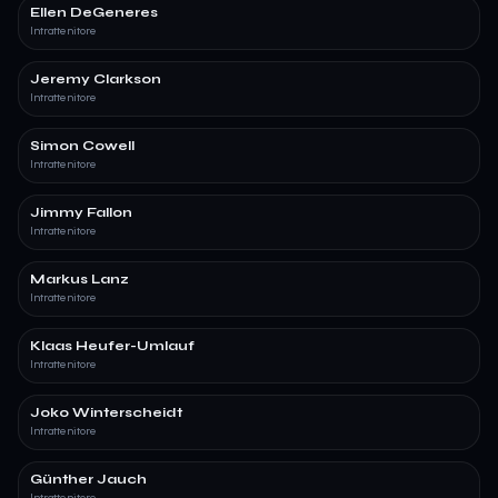
Ellen DeGeneres
Intrattenitore
Jeremy Clarkson
Intrattenitore
Simon Cowell
Intrattenitore
Jimmy Fallon
Intrattenitore
Markus Lanz
Intrattenitore
Klaas Heufer-Umlauf
Intrattenitore
Joko Winterscheidt
Intrattenitore
Günther Jauch
Intrattenitore