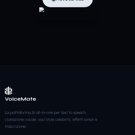
VoiceMate
La piattaforma AI all-in-one per text to speech,
clonazione vocale, voci style celebrity, effetti sonori e
trascrizione.