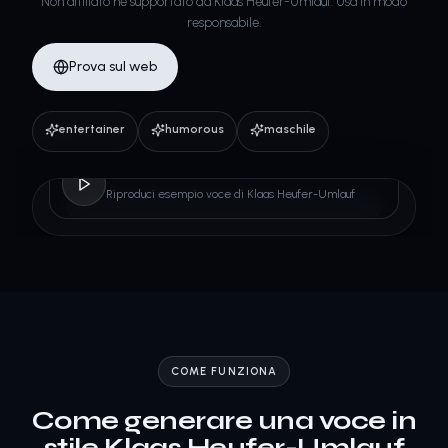
Non affiliato né supportato da Klaas Heufer-Umlauf. Usa in modo
responsabile.
Prova sul web
entertainer
humorous
maschile
Klaas Heufer-Umlauf
Riproduci esempio voce di Klaas Heufer-Umlauf
COME FUNZIONA
Come generare una voce in
stile Klaas Heufer-Umlauf