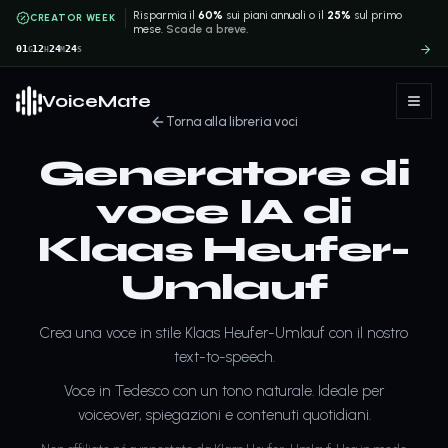
Risparmia il
60%
sui piani annuali o il
25%
sul primo
CREATOR WEEK
mese.
Scade a breve.
01
12
24
24
G
H
M
S
VoiceMate
Torna alla libreria voci
Generatore di
voce IA di
Klaas Heufer-
Umlauf
Crea una voce in stile Klaas Heufer-Umlauf con il nostro
text-to-speech.
Voce in Tedesco con un tono naturale. Ideale per
voiceover, spiegazioni e contenuti quotidiani.