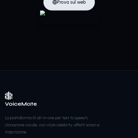
Prova sul web
VoiceMate
La piattaforma AI all-in-one per text to speech,
clonazione vocale, voci style celebrity, effetti sonori e
trascrizione.