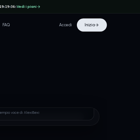
Vedi i piani
19
19
36
H
M
S
FAQ
Accedi
Inizia
exi
sempio voce di AlexiBexi