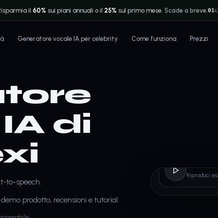
Risparmia il
60%
sui piani annuali o il
25%
sul primo mese.
Scade a breve.
01
G
tà
Generatore vocale IA per celebrity
Come funziona
Prezzi
tore
IA di
xi
AlexiB
Riproduci e
ext-to-speech.
demo prodotto, recensioni e tutorial.
sponsabile.