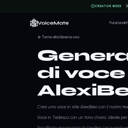
CREATOR WEEK
VoiceMate
Funzionali
Torna alla libreria voci
Genera
di voce 
AlexiBe
Crea una voce in stile AlexiBexi con il nostro t
Voce in Tedesco con un tono chiaro. Ideale per 
Non affiliato né supportato da AlexiBexi. Usa in modo re