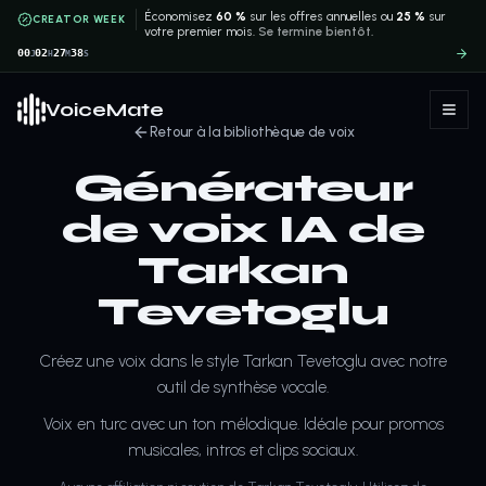
Économisez
60 %
sur les offres annuelles ou
25 %
sur
CREATOR WEEK
votre premier mois.
Se termine bientôt.
00
02
27
38
J
H
M
S
VoiceMate
Retour à la bibliothèque de voix
Générateur
de voix IA de
Tarkan
Tevetoglu
Créez une voix dans le style Tarkan Tevetoglu avec notre
outil de synthèse vocale.
Voix en turc avec un ton mélodique. Idéale pour promos
musicales, intros et clips sociaux.