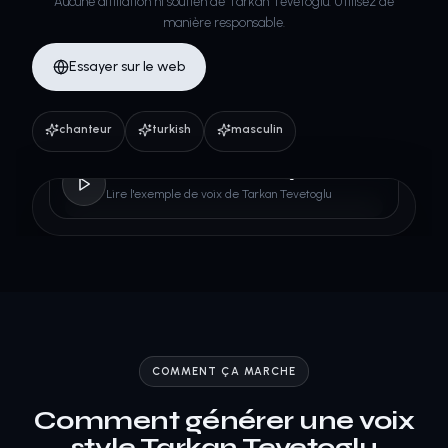
Aucune affiliation ni soutien de Tarkan Tevetoglu. Utilisez de
manière responsable.
Essayer sur le web
chanteur
turkish
masculin
Tarkan Tevetoglu
Lire l'exemple de voix de Tarkan Tevetoglu
COMMENT ÇA MARCHE
Comment générer une voix
style Tarkan Tevetoglu