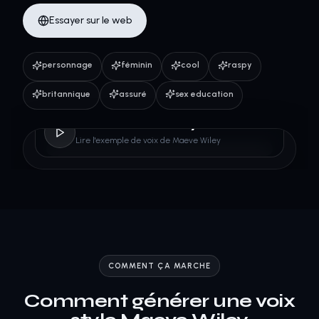
Essayer sur le web
personnage
féminin
cool
raspy
britannique
assuré
sex education
Maeve Wiley
Lire l'exemple de voix de Maeve Wiley
COMMENT ÇA MARCHE
Comment générer une voix