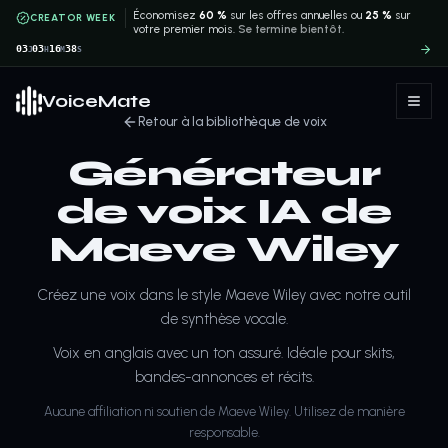
Économisez
60 %
sur les offres annuelles ou
25 %
sur
CREATOR WEEK
votre premier mois.
Se termine bientôt.
03
03
16
38
J
H
M
S
VoiceMate
Retour à la bibliothèque de voix
Générateur
de voix IA de
Maeve Wiley
Créez une voix dans le style Maeve Wiley avec notre outil
de synthèse vocale.
Voix en anglais avec un ton assuré. Idéale pour skits,
bandes-annonces et récits.
Aucune affiliation ni soutien de Maeve Wiley. Utilisez de manière
responsable.