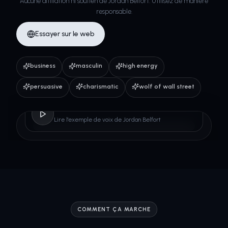
Aucune affiliation ni soutien de Jordan Belfort. Utilisez de manière
responsable.
Essayer sur le web
business
masculin
high energy
persuasive
charismatic
wolf of wall street
Jordan Belfort
Lire l'exemple de voix de Jordan Belfort
COMMENT ÇA MARCHE