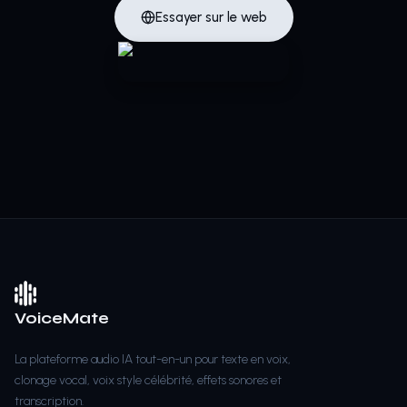
Essayer sur le web
VoiceMate
La plateforme audio IA tout-en-un pour texte en voix,
clonage vocal, voix style célébrité, effets sonores et
transcription.