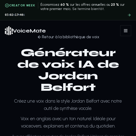
Économisez
60 %
sur les offres annuelles ou
25 %
sur
CREATOR WEEK
votre premier mois.
Se termine bientôt.
03
02
17
46
J
H
M
S
VoiceMate
Retour à la bibliothèque de voix
Générateur
de voix IA de
Jordan
Belfort
Créez une voix dans le style Jordan Belfort avec notre
outil de synthèse vocale.
Voix en anglais avec un ton naturel. Idéale pour
voiceovers, explainers et contenus du quotidien.