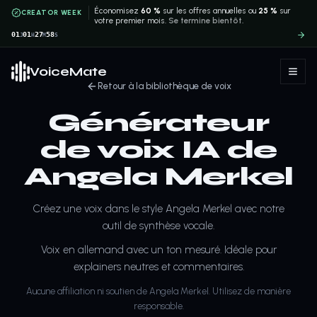
Économisez
60 %
sur les offres annuelles ou
25 %
sur
CREATOR WEEK
votre premier mois.
Se termine bientôt.
01
01
27
58
J
H
M
S
VoiceMate
Retour à la bibliothèque de voix
Générateur
de voix IA de
Angela Merkel
Créez une voix dans le style Angela Merkel avec notre
outil de synthèse vocale.
Voix en allemand avec un ton mesuré. Idéale pour
explainers neutres et commentaires.
Aucune affiliation ni soutien de Angela Merkel. Utilisez de manière
responsable.