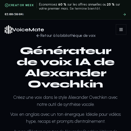
Économisez
60 %
sur les offres annuelles ou
25 %
sur
CREATOR WEEK
votre premier mois.
Se termine bientôt.
03
00
56
04
J
H
M
S
VoiceMate
Retour à la bibliothèque de voix
Générateur
de voix IA de
Alexander
Ovechkin
Créez une voix dans le style Alexander Ovechkin avec
notre outil de synthèse vocale.
Voix en anglais avec un ton énergique. Idéale pour vidéos
hype, recaps et prompts d'entraînement.