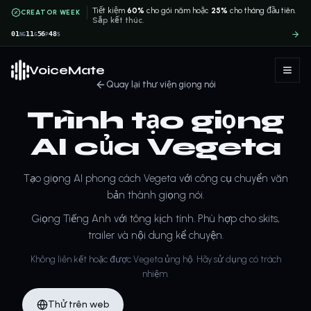
Tiết kiệm
60%
cho gói năm hoặc
25%
cho tháng đầu tiên.
CREATOR WEEK
Sắp kết thúc.
01
11
56
48
NG
G
P
S
VoiceMate
Quay lại thư viện giọng nói
Trình tạo giọng
AI của Vegeta
Tạo giọng AI phong cách Vegeta với công cụ chuyển văn
bản thành giọng nói.
Giọng Tiếng Anh với tông kịch tính. Phù hợp cho skits,
trailer và nội dung kể chuyện.
Không liên kết hoặc được Vegeta ủng hộ. Hãy sử dụng có trách
nhiệm.
Thử trên web