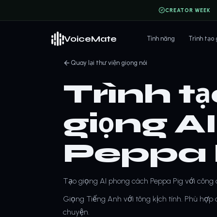
CREATOR WEEK
VoiceMate
Tính năng
Trình tạo
Quay lại thư viện giọng nói
Trình t
giọng A
Peppa 
Tạo giọng AI phong cách Peppa Pig với công 
Giọng Tiếng Anh với tông kịch tính. Phù hợp ch
chuyện.