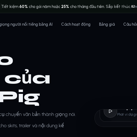
Tiết kiệm
60%
cho gói năm hoặc
25%
cho tháng đầu tiên.
Sắp kết thúc.
02
N
 giọng người nổi tiếng bằng AI
Cách hoạt động
Bảng giá
Câu hỏ
ạo
I của
Pig
Peppa
cụ chuyển văn bản thành giọng nói.
Phát ví dụ g
o skits, trailer và nội dung kể