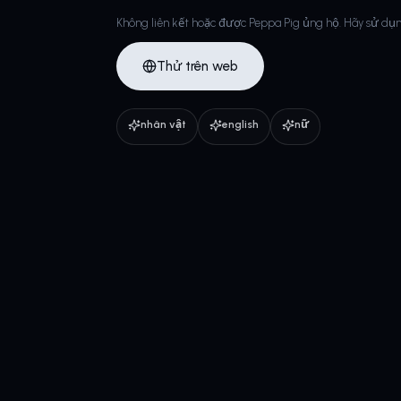
Không liên kết hoặc được Peppa Pig ủng hộ. Hãy sử dụn
Thử trên web
nhân vật
english
nữ