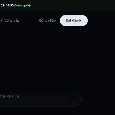
Xem gói
12
44
54
G
G
P
S
i thường gặp
Đăng nhập
Bắt đầu
 Pig
iọng Peppa Pig