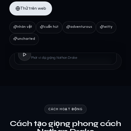
Thử trên web
nhân vật
cuốn hút
adventurous
witty
uncharted
Nathan Drake
Phát ví dụ giọng Nathan Drake
CÁCH HOẠT ĐỘNG
Cách tạo giọng phong cách