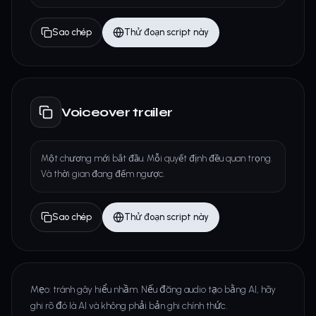
Sao chép
Thử đoạn script này
Voiceover trailer
Một chương mới bắt đầu. Mỗi quyết định đều quan trọng.
Và thời gian đang đếm ngược.
Sao chép
Thử đoạn script này
Mẹo: tránh gây hiểu nhầm. Nếu đăng audio tạo bằng AI, hãy
ghi rõ đó là AI và không phải bản ghi chính thức.