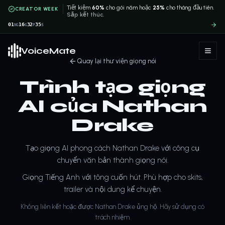
Tiết kiệm
60%
cho gói năm hoặc
25%
cho tháng đầu tiên.
CREATOR WEEK
Sắp kết thúc.
01
16
32
35
NG
G
P
S
VoiceMate
Quay lại thư viện giọng nói
Trình tạo giọng
AI của Nathan
Drake
Tạo giọng AI phong cách Nathan Drake với công cụ
chuyển văn bản thành giọng nói.
Giọng Tiếng Anh với tông cuốn hút. Phù hợp cho skits,
trailer và nội dung kể chuyện.
Không liên kết hoặc được Nathan Drake ủng hộ. Hãy sử dụng có
trách nhiệm.