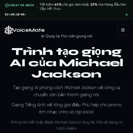
Tiết kiệm
60%
cho gói năm hoặc
25%
cho tháng đầu tiên.
CREATOR WEEK
Sắp kết thúc.
02
06
10
08
NG
G
P
S
VoiceMate
Quay lại thư viện giọng nói
Trình tạo giọng
AI của Michael
Jackson
Tạo giọng AI phong cách Michael Jackson với công cụ
chuyển văn bản thành giọng nói.
Giọng Tiếng Anh với tông giai điệu. Phù hợp cho promo
âm nhạc, intro và clip social.
Không liên kết hoặc được Michael Jackson ủng hộ. Hãy sử dụng có
trách nhiệm.