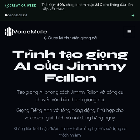
Tiết kiệm
60%
cho gói năm hoặc
25%
cho tháng đầu tiên.
CREATOR WEEK
Sắp kết thúc.
02
08
10
35
NG
G
P
S
VoiceMate
Quay lại thư viện giọng nói
Trình tạo giọng
AI của Jimmy
Fallon
Tạo giọng AI phong cách Jimmy Fallon với công cụ
chuyển văn bản thành giọng nói.
Giọng Tiếng Anh với tông năng động. Phù hợp cho
voiceover, giải thích và nội dung hằng ngày.
Không liên kết hoặc được Jimmy Fallon ủng hộ. Hãy sử dụng có
trách nhiệm.