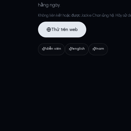
hằng ngày.
Không liên kết hoặc được Jackie Chan ủng hộ. Hãy sử d
Thử trên web
diễn viên
english
nam