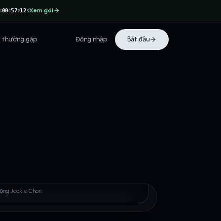
Xem gói
00
57
12
G
G
P
S
i thường gặp
Đăng nhập
Bắt đầu
e Chan
iọng Jackie Chan