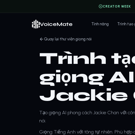
CREATOR WEEK
VoiceMate
Tính năng
Trình tạo
Quay lại thư viện giọng nói
Trình t
giọng A
Jackie
Tạo giọng AI phong cách Jackie Chan với cô
nói.
Giọng Tiếng Anh với tông tự nhiên. Phù hợp ch