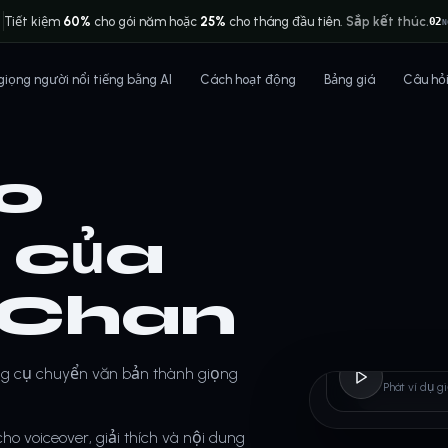
Tiết kiệm
60%
cho gói năm hoặc
25%
cho tháng đầu tiên.
Sắp kết thúc.
02
N
 giọng người nổi tiếng bằng AI
Cách hoạt động
Bảng giá
Câu hỏ
ạo
I của
 Chan
Jacki
ng cụ chuyển văn bản thành giọng
Phát ví dụ g
o voiceover, giải thích và nội dung