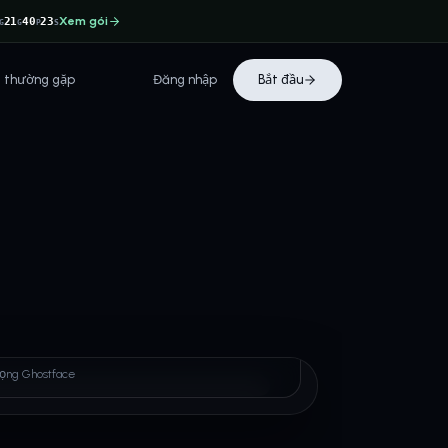
Xem gói
21
40
22
G
G
P
S
i thường gặp
Đăng nhập
Bắt đầu
tface
iọng Ghostface