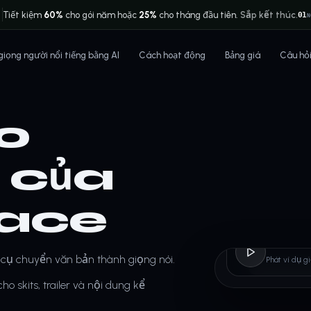
Tiết kiệm
60%
cho gói năm hoặc
25%
cho tháng đầu tiên.
Sắp kết thúc.
01
N
 giọng người nổi tiếng bằng AI
Cách hoạt động
Bảng giá
Câu hỏ
ạo
I của
ace
Ghos
 cụ chuyển văn bản thành giọng nói.
Phát ví dụ g
o skits, trailer và nội dung kể