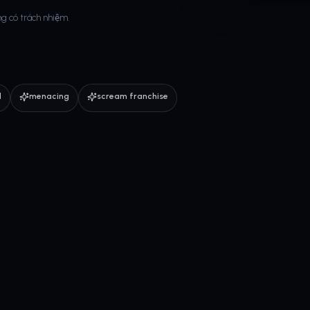
g có trách nhiệm.
d
menacing
scream franchise