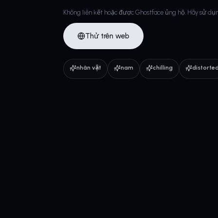
Không liên kết hoặc được Ghostface ủng hộ. Hãy sử dụn
Thử trên web
nhân vật
nam
chilling
distorte