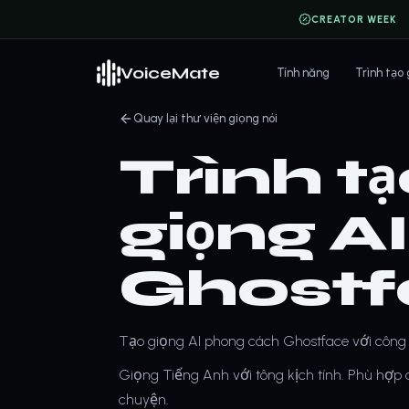
CREATOR WEEK
VoiceMate
Tính năng
Trình tạo
Quay lại thư viện giọng nói
Trình t
giọng A
Ghostf
Tạo giọng AI phong cách Ghostface với công
Giọng Tiếng Anh với tông kịch tính. Phù hợp ch
chuyện.