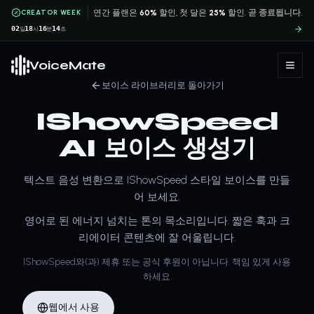
CREATOR WEEK
연간 플랜은
60%
할인, 첫 달은
25%
할인.
곧 종료됩니다.
02
18
16
14
일
시
분
초
VoiceMate
보이스 라이브러리로 돌아가기
IShowSpeed
AI 보이스 생성기
텍스트 음성 변환으로 IShowSpeed 스타일 보이스를 만들
어 보세요.
영어로 된 에너지 넘치는 톤의 목소리입니다. 짧은 훅과 크
리에이터 콘텐츠에 잘 어울립니다.
IShowSpeed와(과) 제휴 또는 공식 후원이 아닙니다. 책임 있게 사용
하세요.
웹에서 사용