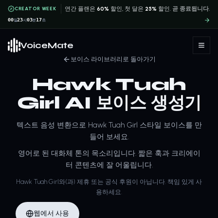
CREATOR WEEK
연간 플랜은
60%
할인, 첫 달은
25%
할인.
곧 종료됩니다.
00
23
03
17
일
시
분
초
VoiceMate
보이스 라이브러리로 돌아가기
Hawk Tuah
Girl AI 보이스 생성기
텍스트 음성 변환으로 Hawk Tuah Girl 스타일 보이스를 만
들어 보세요.
영어로 된 대화체 톤의 목소리입니다. 짧은 훅과 크리에이
터 콘텐츠에 잘 어울립니다.
Hawk Tuah Girl와(과) 제휴 또는 공식 후원이 아닙니다. 책임 있게 사
용하세요.
웹에서 사용