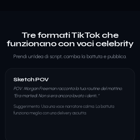
Tre formati TikTok che
funzionano con voci celebrity
Prendi un’idea di script, cambia la battuta e pubblica.
Sketch POV
POV: Morgan Freeman racconta la tua routine del mattino.
“Era martedì. Non si era ancora lavato i denti...”
Suggerimento
:
Usa una voce narratore calma. La battuta
funziona meglio con una delivery asciutta.