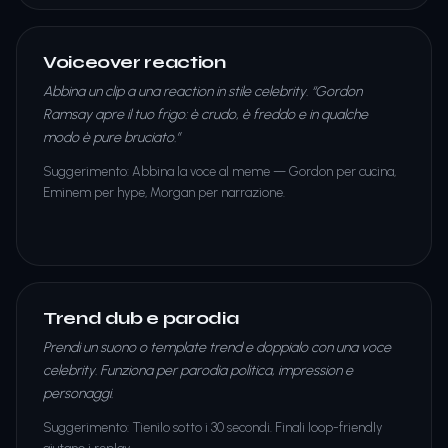
Voiceover reaction
Abbina un clip a una reaction in stile celebrity. “Gordon
Ramsay apre il tuo frigo: è crudo, è freddo e in qualche
modo è pure bruciato.”
Suggerimento
:
Abbina la voce al meme — Gordon per cucina,
Eminem per hype, Morgan per narrazione.
Trend dub e parodia
Prendi un suono o template trend e doppialo con una voce
celebrity. Funziona per parodia politica, impression e
personaggi.
Suggerimento
:
Tienilo sotto i 30 secondi. Finali loop-friendly