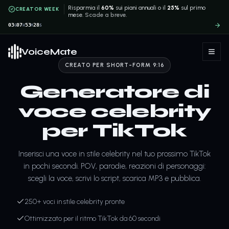
Risparmia il
60%
sui piani annuali o il
25%
sul primo
CREATOR WEEK
mese.
Scade a breve.
03
07
53
28
G
H
M
S
VoiceMate
CREATO PER SHORT-FORM 9:16
Generatore di
voce celebrity
per TikTok
Inserisci una voce in stile celebrity nel tuo prossimo TikTok
in pochi secondi. POV, parodie, reazioni di personaggi:
scegli la voce, scrivi lo script, scarica MP3 e pubblica.
250+ voci in stile celebrity pronte
Ottimizzato per il ritmo TikTok da 60 secondi