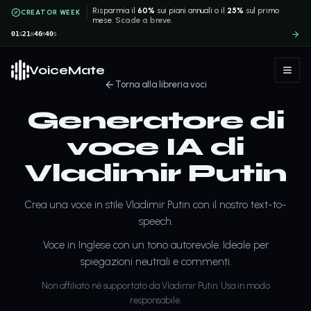
Risparmia il
60%
sui piani annuali o il
25%
sul primo
CREATOR WEEK
mese.
Scade a breve.
01
21
46
40
G
H
M
S
VoiceMate
Torna alla libreria voci
Generatore di
voce IA di
Vladimir Putin
Crea una voce in stile Vladimir Putin con il nostro text-to-
speech.
Voce in Inglese con un tono autorevole. Ideale per
spiegazioni neutrali e commenti.
Non affiliato né supportato da Vladimir Putin. Usa in modo
responsabile.