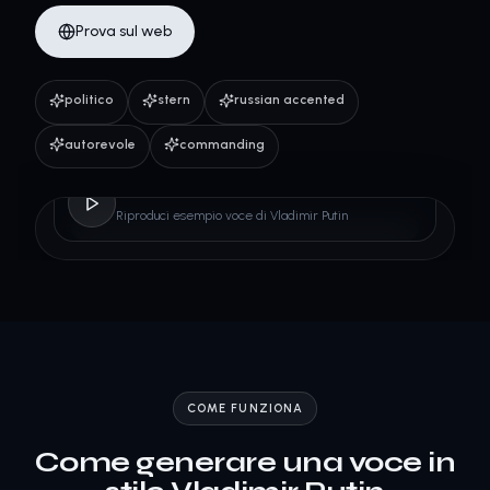
Prova sul web
politico
stern
russian accented
autorevole
commanding
Vladimir Putin
Riproduci esempio voce di Vladimir Putin
COME FUNZIONA
Come generare una voce in