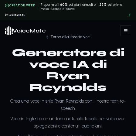
Risparmia il
60%
sui piani annuali o il
25%
sul primo
CREATOR WEEK
mese.
Scade a breve.
04
02
57
53
G
H
M
S
VoiceMate
Torna alla libreria voci
Generatore di
voce IA di
Ryan
Reynolds
Crea una voce in stile Ryan Reynolds con il nostro text-to-
speech.
Voce in Inglese con un tono naturale. Ideale per voiceover,
spiegazioni e contenuti quotidiani.