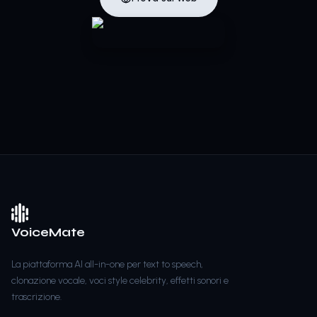
VoiceMate
La piattaforma AI all-in-one per text to speech,
clonazione vocale, voci style celebrity, effetti sonori e
trascrizione.