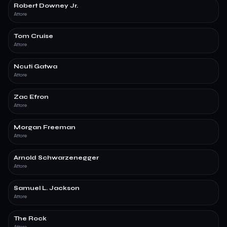
Robert Downey Jr.
Attore
Tom Cruise
Attore
Ncuti Gatwa
Attore
Zac Efron
Attore
Morgan Freeman
Attore
Arnold Schwarzenegger
Attore
Samuel L. Jackson
Attore
The Rock
Attore