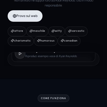
Non affiliato né supportato da Ryan Reynolds. Usa in modo
responsabile.
Prova sul web
attore
maschile
witty
sarcastic
charismatic
humorous
canadian
Ryan Reynolds
Riproduci esempio voce di Ryan Reynolds
COME FUNZIONA