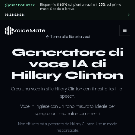
Risparmia il
60%
sui piani annuali o il
25%
sul primo
CREATOR WEEK
mese.
Scade a breve.
01
11
18
31
G
H
M
S
VoiceMate
Torna alla libreria voci
Generatore di
voce IA di
Hillary Clinton
Crea una voce in stile Hillary Clinton con il nostro text-to-
speech.
Voce in Inglese con un tono misurato. Ideale per
spiegazioni neutrali e commenti.
Non affiliato né supportato da Hillary Clinton. Usa in modo
responsabile.