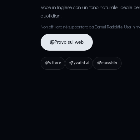
Voce in Inglese con un tono naturale. Ideale pe
quotidiani.
Non affiliato né supportato da Daniel Radcliffe. Usa in 
Prova sul web
attore
youthful
maschile