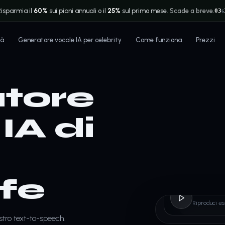
Risparmia il
60%
sui piani annuali o il
25%
sul primo mese.
Scade a breve.
03
G
tà
Generatore vocale IA per celebrity
Come funziona
Prezzi
tore
IA di
fe
Danie
Riproduci es
ostro text-to-speech.