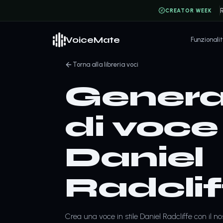
CREATOR WEEK
VoiceMate
Funzionali
Torna alla libreria voci
Genera
di voce 
Daniel
Radclif
Crea una voce in stile Daniel Radcliffe con il n