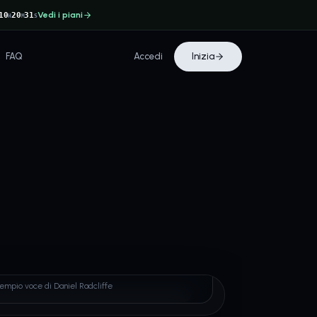
Vedi i piani
10
20
30
H
M
S
FAQ
Accedi
Inizia
l Radcliffe
empio voce di Daniel Radcliffe