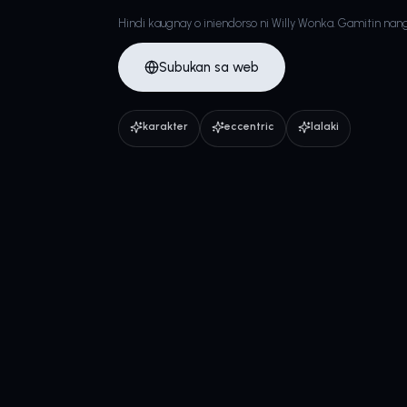
Hindi kaugnay o iniendorso ni Willy Wonka. Gamitin nan
Subukan sa web
karakter
eccentric
lalaki