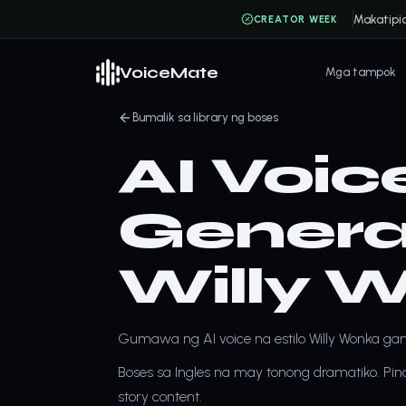
Makatipi
CREATOR WEEK
VoiceMate
Mga tampok
Bumalik sa library ng boses
AI Voic
Generat
Willy 
Gumawa ng AI voice na estilo Willy Wonka gam
Boses sa Ingles na may tonong dramatiko. Pinak
story content.