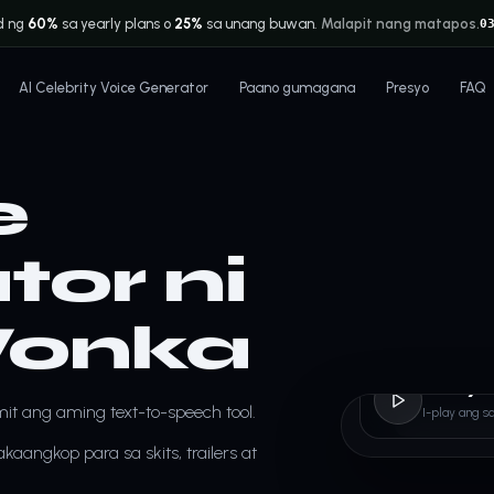
d ng
60%
sa yearly plans o
25%
sa unang buwan.
Malapit nang matapos.
0
AI Celebrity Voice Generator
Paano gumagana
Presyo
FAQ
e
or ni
Wonka
Willy
it ang aming text-to-speech tool.
I-play ang s
aangkop para sa skits, trailers at