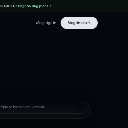
Tingnan ang plans
3
07
03
30
D
H
M
S
Mag-sign in
Magsimula
 Wonka
ample na boses ni Willy Wonka