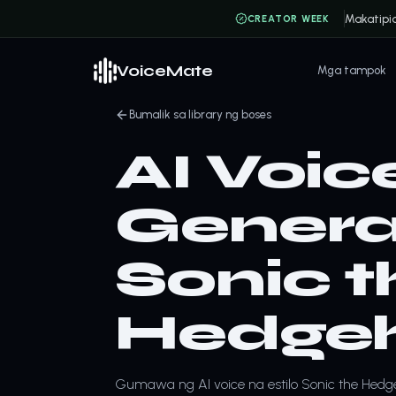
Makatipi
CREATOR WEEK
VoiceMate
Mga tampok
Bumalik sa library ng boses
AI Voic
Generat
Sonic t
Hedge
Gumawa ng AI voice na estilo Sonic the Hed