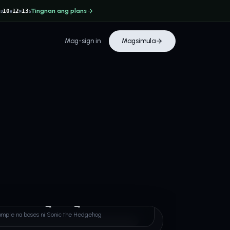
Tingnan ang plans
3
10
12
12
D
H
M
S
Mag-sign in
Magsimula
 the Hedgehog
sample na boses ni Sonic the Hedgehog