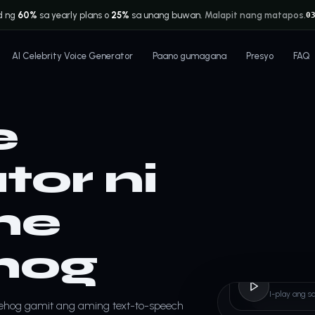
d ng
60%
sa yearly plans o
25%
sa unang buwan.
Malapit nang matapos.
0
AI Celebrity Voice Generator
Paano gumagana
Presyo
FAQ
e
or ni
he
hog
Sonic
I-play ang 
gehog gamit ang aming text-to-speech