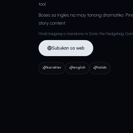
tool.
Boses sa Ingles na may tonong dramatiko. Pinak
story content.
Hindi kaugnay o iniendorso ni Sonic the Hedgehog. Gam
Subukan sa web
karakter
english
lalaki