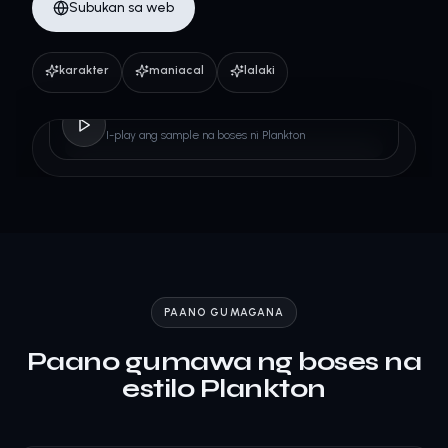
Subukan sa web
karakter
maniacal
lalaki
Plankton
I-play ang sample na boses ni Plankton
PAANO GUMAGANA
Paano gumawa ng boses na
estilo Plankton