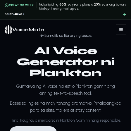
Makatipid ng
60%
sa yearly plans o
25%
sa unang buwan.
CREATOR WEEK
Malapit nang matapos.
00
22
48
41
D
H
M
S
VoiceMate
Bumalik sa library ng boses
AI Voice
Generator ni
Plankton
Gumawa ng AI voice na estilo Plankton gamit ang
aming text-to-speech tool.
Boses sa Ingles na may tonong dramatiko. Pinakaangkop
para sa skits, trailers at story content.
Hindi kaugnay o iniendorso ni Plankton. Gamitin nang responsable.