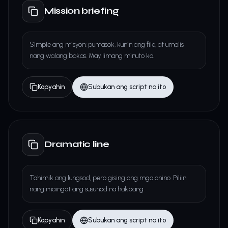
Mission briefing
Simple ang misyon: pumasok, kunin ang file, at umalis
nang walang bakas. May limang minuto ka.
Kopyahin
Subukan ang script na ito
Dramatic line
Tahimik ang lungsod, pero gising ang mga anino. Piliin
nang maingat ang susunod na hakbang.
Kopyahin
Subukan ang script na ito