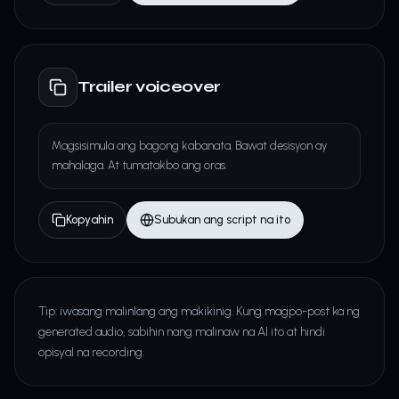
Trailer voiceover
Magsisimula ang bagong kabanata. Bawat desisyon ay
mahalaga. At tumatakbo ang oras.
Kopyahin
Subukan ang script na ito
Tip: iwasang malinlang ang makikinig. Kung magpo-post ka ng
generated audio, sabihin nang malinaw na AI ito at hindi
opisyal na recording.