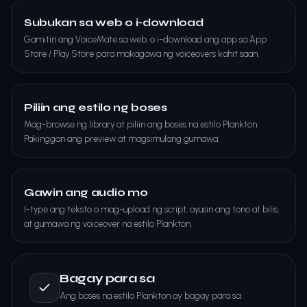
Subukan sa web o i-download
Gamitin ang VoiceMate sa web, o i-download ang app sa App
Store / Play Store para makagawa ng voiceovers kahit saan.
Piliin ang estilo ng boses
Mag-browse ng library at piliin ang boses na estilo Plankton.
Pakinggan ang preview at magsimulang gumawa.
Gawin ang audio mo
I-type ang teksto o mag-upload ng script, ayusin ang tono at bilis,
at gumawa ng voiceover na estilo Plankton.
Bagay para sa
Ang boses na estilo Plankton ay bagay para sa: