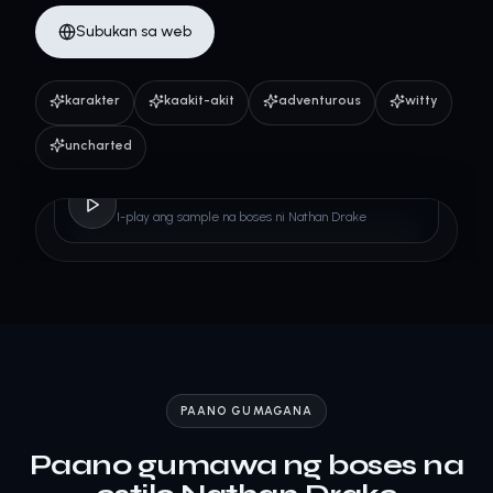
Subukan sa web
karakter
kaakit-akit
adventurous
witty
uncharted
Nathan Drake
I-play ang sample na boses ni Nathan Drake
PAANO GUMAGANA
Paano gumawa ng boses na