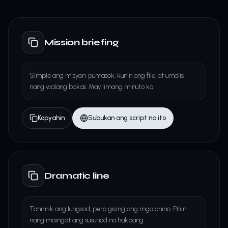
Mission briefing
Simple ang misyon: pumasok, kunin ang file, at umalis
nang walang bakas. May limang minuto ka.
Kopyahin
Subukan ang script na ito
Dramatic line
Tahimik ang lungsod, pero gising ang mga anino. Piliin
nang maingat ang susunod na hakbang.