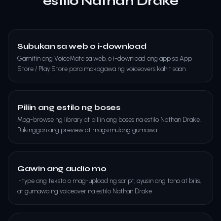
estilo Nathan Drake
Subukan sa web o i-download
Gamitin ang VoiceMate sa web, o i-download ang app sa App
Store / Play Store para makagawa ng voiceovers kahit saan.
Piliin ang estilo ng boses
Mag-browse ng library at piliin ang boses na estilo Nathan Drake.
Pakinggan ang preview at magsimulang gumawa.
Gawin ang audio mo
I-type ang teksto o mag-upload ng script, ayusin ang tono at bilis,
at gumawa ng voiceover na estilo Nathan Drake.