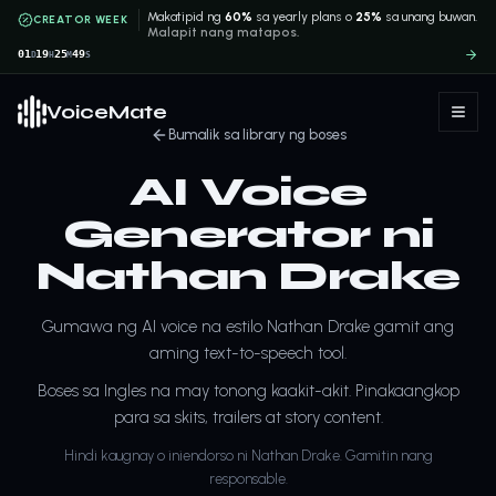
Makatipid ng
60%
sa yearly plans o
25%
sa unang buwan.
CREATOR WEEK
Malapit nang matapos.
01
19
25
49
D
H
M
S
VoiceMate
Bumalik sa library ng boses
AI Voice
Generator ni
Nathan Drake
Gumawa ng AI voice na estilo Nathan Drake gamit ang
aming text-to-speech tool.
Boses sa Ingles na may tonong kaakit-akit. Pinakaangkop
para sa skits, trailers at story content.
Hindi kaugnay o iniendorso ni Nathan Drake. Gamitin nang
responsable.