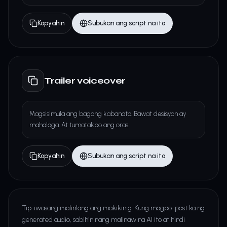
Kopyahin
Subukan ang script na ito
Trailer voiceover
Magsisimula ang bagong kabanata. Bawat desisyon ay
mahalaga. At tumatakbo ang oras.
Kopyahin
Subukan ang script na ito
Tip: iwasang malinlang ang makikinig. Kung magpo-post ka ng
generated audio, sabihin nang malinaw na AI ito at hindi