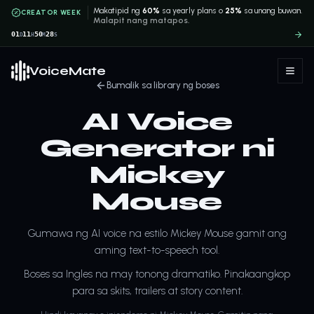
Makatipid ng
60%
sa yearly plans o
25%
sa unang buwan.
CREATOR WEEK
Malapit nang matapos.
01
11
50
28
D
H
M
S
VoiceMate
Bumalik sa library ng boses
AI Voice
Generator ni
Mickey
Mouse
Gumawa ng AI voice na estilo Mickey Mouse gamit ang
aming text-to-speech tool.
Boses sa Ingles na may tonong dramatiko. Pinakaangkop
para sa skits, trailers at story content.