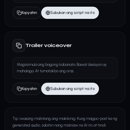
Kopyahin
Subukan ang script na ito
Trailer voiceover
Magsisimula ang bagong kabanata. Bawat desisyon ay
mahalaga. At tumatakbo ang oras.
Kopyahin
Subukan ang script na ito
Tip: iwasang malinlang ang makikinig. Kung magpo-post ka ng
generated audio, sabihin nang malinaw na AI ito at hindi