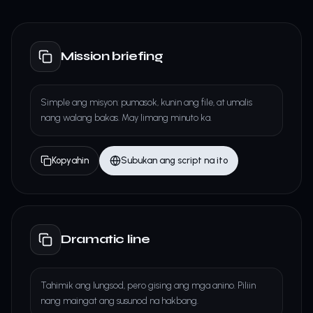
Mission briefing
Simple ang misyon: pumasok, kunin ang file, at umalis
nang walang bakas. May limang minuto ka.
Kopyahin
Subukan ang script na ito
Dramatic line
Tahimik ang lungsod, pero gising ang mga anino. Piliin
nang maingat ang susunod na hakbang.