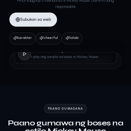
Hindi kaugnay o iniendorso ni Mickey Mouse. Gamitin nang
responsable.
Subukan sa web
karakter
cheerful
lalaki
Mickey Mouse
I-play ang sample na boses ni Mickey Mouse
PAANO GUMAGANA
Paano gumawa ng boses na
estilo Mickey Mouse