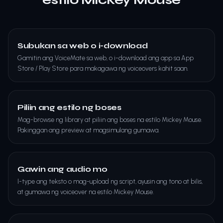
Subukan sa web o i-download
Gamitin ang VoiceMate sa web, o i-download ang app sa App
Store / Play Store para makagawa ng voiceovers kahit saan.
Piliin ang estilo ng boses
Mag-browse ng library at piliin ang boses na estilo Mickey Mouse.
Pakinggan ang preview at magsimulang gumawa.
Gawin ang audio mo
I-type ang teksto o mag-upload ng script, ayusin ang tono at bilis,
at gumawa ng voiceover na estilo Mickey Mouse.