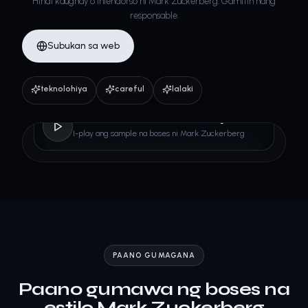
Hindi kaugnay o iniendorso ni Mark Zuckerberg. Gamitin nang
responsable.
Subukan sa web
teknolohiya
careful
lalaki
Mark Zuckerberg
I-play ang sample na boses ni Mark Zuckerberg
PAANO GUMAGANA
Paano gumawa ng boses na
estilo Mark Zuckerberg