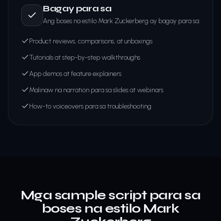
Bagay para sa
Ang boses na estilo Mark Zuckerberg ay bagay para sa:
Product reviews, comparisons, at unboxings
Tutorials at step-by-step walkthroughs
App demos at feature explainers
Malinaw na narration para sa slides at webinars
How-to voiceovers para sa troubleshooting
Mga sample script para sa
boses na estilo Mark