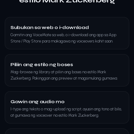
Subukan sa web o i-download
Gamitin ang VoiceMate sa web, o i-download ang app sa App
Store / Play Store para makagawa ng voiceovers kahit saan.
Piliin ang estilo ng boses
Mag-browse ng library at piliin ang boses na estilo Mark
Zuckerberg. Pakinggan ang preview at magsimulang gumawa.
Gawin ang audio mo
I-type ang teksto o mag-upload ng script, ayusin ang tono at bilis,
at gumawa ng voiceover na estilo Mark Zuckerberg.