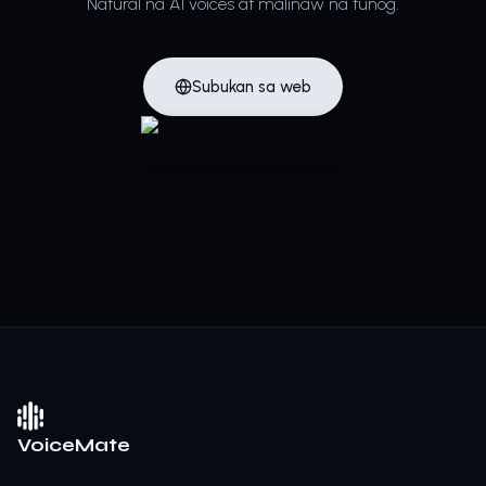
Natural na AI voices at malinaw na tunog.
Subukan sa web
VoiceMate