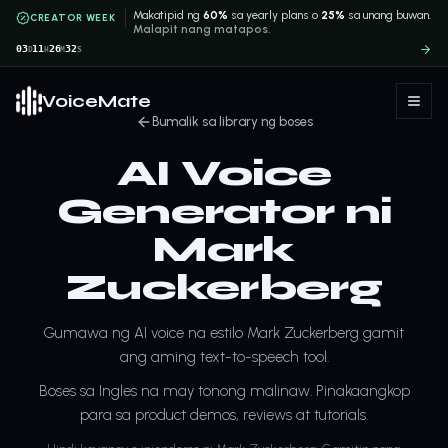
Makatipid ng
60%
sa yearly plans o
25%
sa unang buwan.
CREATOR WEEK
Malapit nang matapos.
03
11
26
32
D
H
M
S
VoiceMate
Bumalik sa library ng boses
AI Voice
Generator ni
Mark
Zuckerberg
Gumawa ng AI voice na estilo Mark Zuckerberg gamit
ang aming text-to-speech tool.
Boses sa Ingles na may tonong malinaw. Pinakaangkop
para sa product demos, reviews at tutorials.