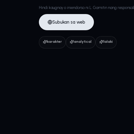
Hindi kaugnay o iniendorso ni L. Gamitin nang responsab
Subukan sa web
karakter
analytical
lalaki