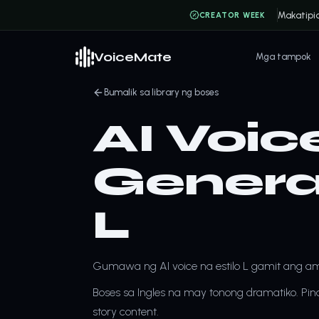
Makatipi
CREATOR WEEK
VoiceMate
Mga tampok
Bumalik sa library ng boses
AI Voic
Generat
L
Gumawa ng AI voice na estilo L gamit ang ami
Boses sa Ingles na may tonong dramatiko. Pinak
story content.