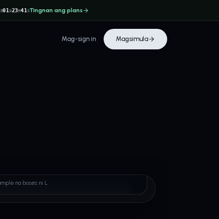
Tingnan ang plans
3
01
23
41
D
H
M
S
Mag-sign in
Magsimula
ample na boses ni L