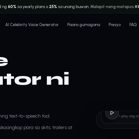
d ng
60%
sa yearly plans o
25%
sa unang buwan.
Malapit nang matapos.
0
AI Celebrity Voice Generator
Paano gumagana
Presyo
FAQ
e
or ni
L
ng text-to-speech tool.
I-play ang s
aangkop para sa skits, trailers at