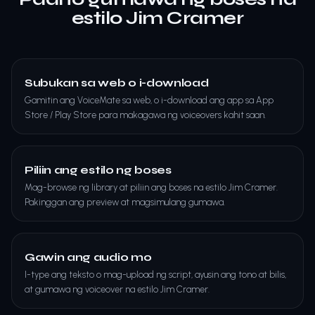
estilo Jim Cramer
Subukan sa web o i-download
Gamitin ang VoiceMate sa web, o i-download ang app sa App
Store / Play Store para makagawa ng voiceovers kahit saan.
Piliin ang estilo ng boses
Mag-browse ng library at piliin ang boses na estilo Jim Cramer.
Pakinggan ang preview at magsimulang gumawa.
Gawin ang audio mo
I-type ang teksto o mag-upload ng script, ayusin ang tono at bilis,
at gumawa ng voiceover na estilo Jim Cramer.