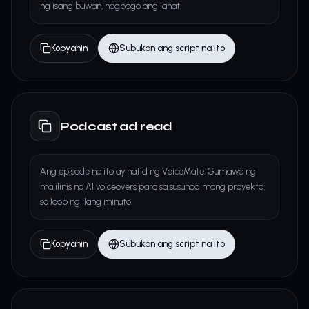
ng isang buwan, nagbago ang lahat.
Kopyahin
Subukan ang script na ito
Podcast ad read
Ang episode na ito ay hatid ng VoiceMate. Gumawa ng
malilinis na AI voiceovers para sa susunod mong proyekto
sa loob ng ilang minuto.
Kopyahin
Subukan ang script na ito