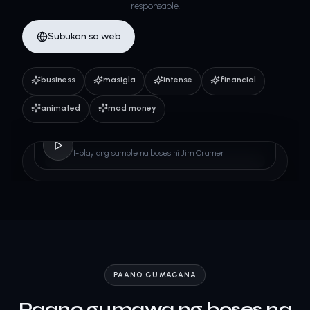
responsable.
Subukan sa web
business
masigla
intense
financial
animated
mad money
Jim Cramer
I-play ang sample na boses ni Jim Cramer
PAANO GUMAGANA
Paano gumawa ng boses na