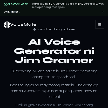
Makatipid ng
60%
sa yearly plans o
25%
sa unang buwan.
CREATOR WEEK
Malapit nang matapos.
00
17
35
28
D
H
M
S
VoiceMate
Bumalik sa library ng boses
AI Voice
Generator ni
Jim Cramer
Gumawa ng AI voice na estilo Jim Cramer gamit ang
aming text-to-speech tool.
Boses sa Ingles na may tonong masigla. Pinakaangkop
para sa voiceovers, explainers at pang-araw-araw na
content.
Hindi kaugnay o iniendorso ni Jim Cramer. Gamitin nang