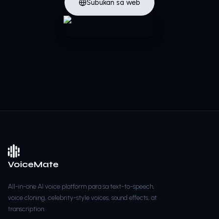
Subukan sa web
VoiceMate
All-in-one AI voice platform para sa text-to-speech,
voice cloning, celebrity-style voices, sound effects, at
transcription.